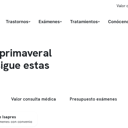
Valor 
Trastornos
Exámenes
Tratamientos
Conóceno
 primaveral
sigue estas
Valor consulta médica
Presupuesto exámenes
 Isapres
ámenes con convenio