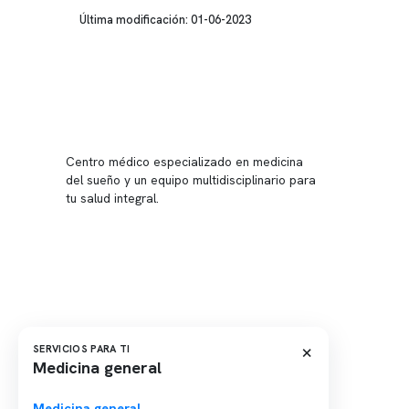
Última modificación: 01-06-2023
Conten
Nuestro 
Centro médico especializado en medicina
Quiénes
del sueño y un equipo multidisciplinario para
tu salud integral.
Nuestras
Telemed
Conveni
Política
Política
×
SERVICIOS PARA TI
Medicina general
Medicina general