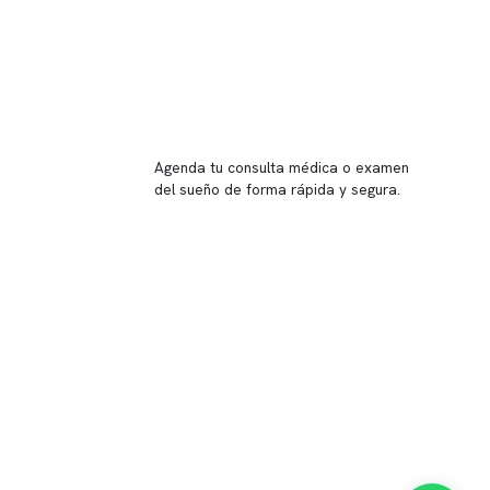
Reserva tu hora
Agenda tu consulta médica o examen
del sueño de forma rápida y segura.
→ Reservar ahora
Valor consulta médica
Presupuesto de exámenes
Evaluación online
 Inglés, piso -1,
37, local 2