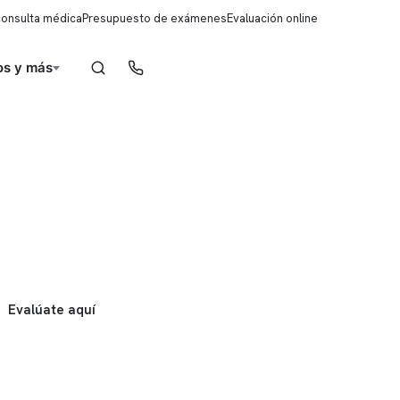
consulta médica
Presupuesto de exámenes
Evaluación online
s y más
Reserva de horas
Evalúate aquí