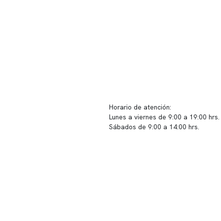
ido corporativo
Contacto y atención
equipo clínico
info@somno.cl
 somos
Sugerencias / Reclamos
 instalaciones
Horario de atención:
Lunes a viernes de 9:00 a 19:00 hrs.
icina
Sábados de 9:00 a 14:00 hrs.
os
Sucursales
s de privacidad
📍 Vitacura: Av. Kennedy 5488, Patio
s de Clínica Somno
local 003
📍 Providencia: Av. Andrés Bello 23