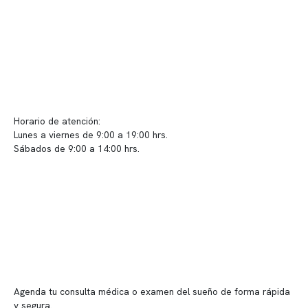
Políticas de Clínica Somno
Contacto y atención
info@somno.cl
Sugerencias / Reclamos
Horario de atención:
Lunes a viernes de 9:00 a 19:00 hrs.
Sábados de 9:00 a 14:00 hrs.
Sucursales
📍 Vitacura: Av. Kennedy 5488, Patio Inglés, piso -1, local 003
📍 Providencia: Av. Andrés Bello 2337, local 2
Reserva tu hora
Agenda tu consulta médica o examen del sueño de forma rápida
y segura.