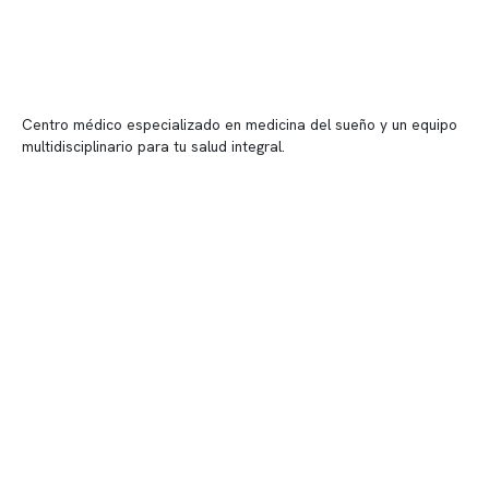
Centro médico especializado en medicina del sueño y un equipo
multidisciplinario para tu salud integral.
Contenido corporativo
Nuestro equipo clínico
Quiénes somos
Nuestras instalaciones
Telemedicina
Convenios
Políticas de privacidad