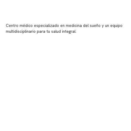
Centro médico especializado en medicina del sueño y un equipo
multidisciplinario para tu salud integral.
Contenido corporativo
Nuestro equipo clínico
Quiénes somos
Nuestras instalaciones
Telemedicina
Convenios
Políticas de privacidad
Políticas de Clínica Somno