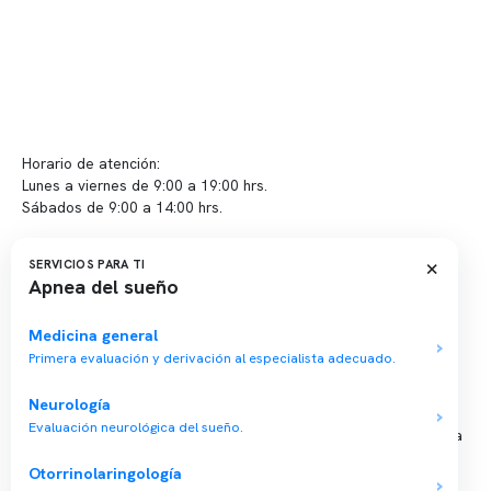
Contacto y atención
info@somno.cl
Sugerencias / Reclamos
Horario de atención:
Lunes a viernes de 9:00 a 19:00 hrs.
Sábados de 9:00 a 14:00 hrs.
Sucursales
×
SERVICIOS PARA TI
Apnea del sueño
📍 Vitacura: Av. Kennedy 5488, Patio Inglés, piso -1, local 003
📍 Providencia: Av. Andrés Bello 2337, local 2
Medicina general
Primera evaluación y derivación al especialista adecuado.
Reserva tu hora
Neurología
Evaluación neurológica del sueño.
Agenda tu consulta médica o examen del sueño de forma rápida
y segura.
Otorrinolaringología