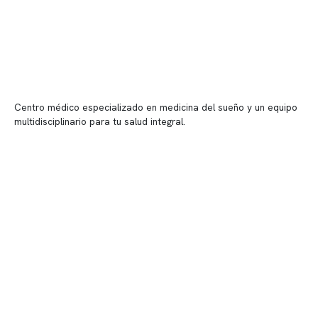
Centro médico especializado en medicina del sueño y un equipo
multidisciplinario para tu salud integral.
Contenido corporativo
Nuestro equipo clínico
Quiénes somos
Nuestras instalaciones
Telemedicina
Convenios