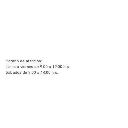
Políticas de privacidad
Políticas de Clínica Somno
Contacto y atención
info@somno.cl
Sugerencias / Reclamos
Horario de atención:
Lunes a viernes de 9:00 a 19:00 hrs.
Sábados de 9:00 a 14:00 hrs.
Sucursales
📍 Vitacura: Av. Kennedy 5488, Patio Inglés, piso -1, local 003
📍 Providencia: Av. Andrés Bello 2337, local 2
Reserva tu hora