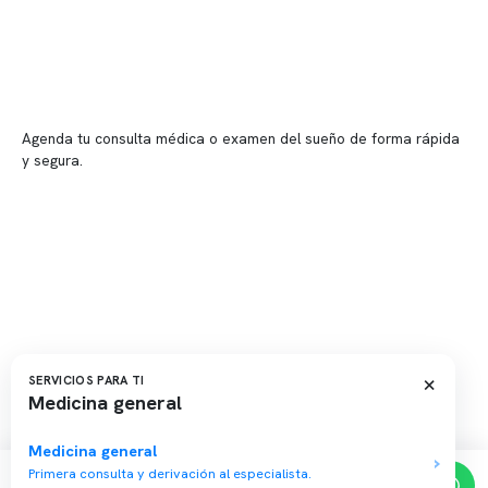
📍 Providencia: Av. Andrés Bello 2337, local 2
Reserva tu hora
Agenda tu consulta médica o examen del sueño de forma rápida
y segura.
→ Reservar ahora
Valor consulta médica
Presupuesto de exámenes
Evaluación online
×
SERVICIOS PARA TI
Medicina general
Copyright 2026 · Clínica Somno. Todos los derechos reservados.
Medicina general
Primera consulta y derivación al especialista.
Reserva de horas