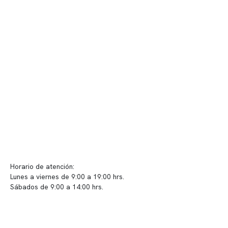
Quiénes somos
Nuestras instalaciones
Telemedicina
Convenios
Políticas de privacidad
Políticas de Clínica Somno
Contacto y atención
info@somno.cl
Sugerencias / Reclamos
Horario de atención:
Lunes a viernes de 9:00 a 19:00 hrs.
Sábados de 9:00 a 14:00 hrs.
Sucursales
📍 Vitacura: Av. Kennedy 5488, Patio Inglés, piso -1, local 003