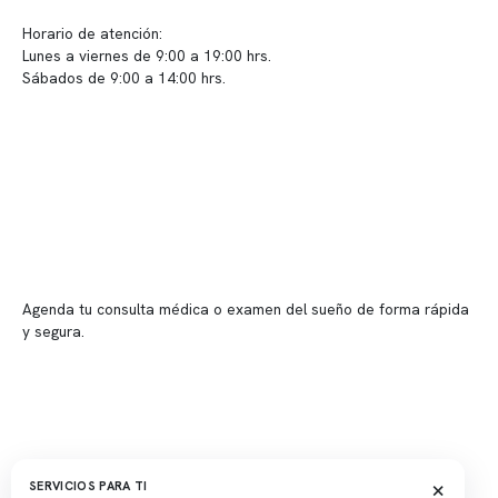
Horario de atención:
Lunes a viernes de 9:00 a 19:00 hrs.
Sábados de 9:00 a 14:00 hrs.
Sucursales
📍 Vitacura: Av. Kennedy 5488, Patio Inglés, piso -1, local 003
📍 Providencia: Av. Andrés Bello 2337, local 2
Reserva tu hora
Agenda tu consulta médica o examen del sueño de forma rápida
y segura.
→ Reservar ahora
Valor consulta médica
Presupuesto de exámenes
Evaluación online
×
SERVICIOS PARA TI