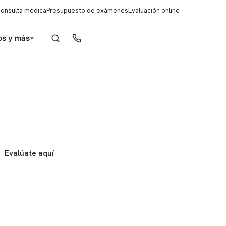
consulta médica
Presupuesto de exámenes
Evaluación online
s y más
Reserva de horas
Evalúate aquí