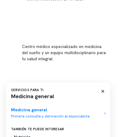
Conten
Nuestro 
Centro médico especializado en medicina
Quiénes
del sueño y un equipo multidisciplinario para
tu salud integral.
Nuestras
Telemed
Conveni
Política
×
SERVICIOS PARA TI
Medicina general
Política
Medicina general
Primera consulta y derivación al especialista.
TAMBIÉN TE PUEDE INTERESAR