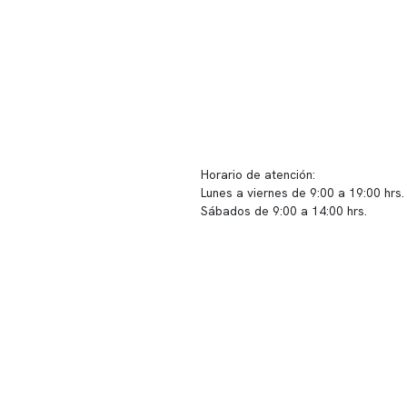
ido corporativo
Contacto y atención
equipo clínico
info@somno.cl
 somos
Sugerencias / Reclamos
 instalaciones
Horario de atención:
Lunes a viernes de 9:00 a 19:00 hrs.
icina
Sábados de 9:00 a 14:00 hrs.
os
Sucursales
s de privacidad
📍 Vitacura: Av. Kennedy 5488, Patio
s de Clínica Somno
local 003
📍 Providencia: Av. Andrés Bello 23