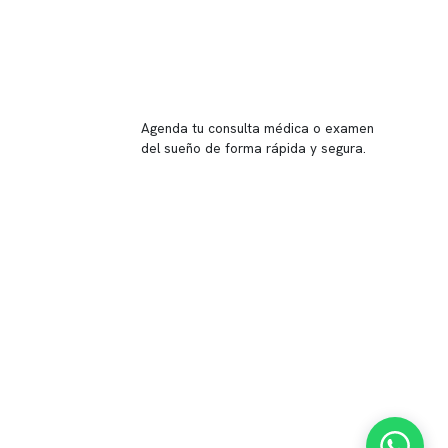
Reserva tu hora
Agenda tu consulta médica o examen
del sueño de forma rápida y segura.
→ Reservar ahora
Valor consulta médica
Presupuesto de exámenes
Evaluación online
 Inglés, piso -1,
37, local 2