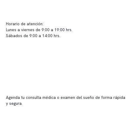
info@somno.cl
Sugerencias / Reclamos
Horario de atención:
Lunes a viernes de 9:00 a 19:00 hrs.
Sábados de 9:00 a 14:00 hrs.
Sucursales
📍 Vitacura: Av. Kennedy 5488, Patio Inglés, piso -1, local 003
📍 Providencia: Av. Andrés Bello 2337, local 2
Reserva tu hora
Agenda tu consulta médica o examen del sueño de forma rápida
y segura.
→ Reservar ahora
Valor consulta médica
Presupuesto de exámenes