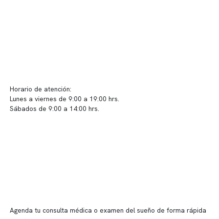
Políticas de Clínica Somno
Contacto y atención
info@somno.cl
Sugerencias / Reclamos
Horario de atención:
Lunes a viernes de 9:00 a 19:00 hrs.
Sábados de 9:00 a 14:00 hrs.
Sucursales
📍 Vitacura: Av. Kennedy 5488, Patio Inglés, piso -1, local 003
📍 Providencia: Av. Andrés Bello 2337, local 2
Reserva tu hora
Agenda tu consulta médica o examen del sueño de forma rápida