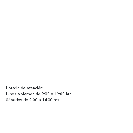
Nuestras instalaciones
Telemedicina
Convenios
Políticas de privacidad
Políticas de Clínica Somno
Contacto y atención
info@somno.cl
Sugerencias / Reclamos
Horario de atención:
Lunes a viernes de 9:00 a 19:00 hrs.
Sábados de 9:00 a 14:00 hrs.
Sucursales
📍 Vitacura: Av. Kennedy 5488, Patio Inglés, piso -1, local 003