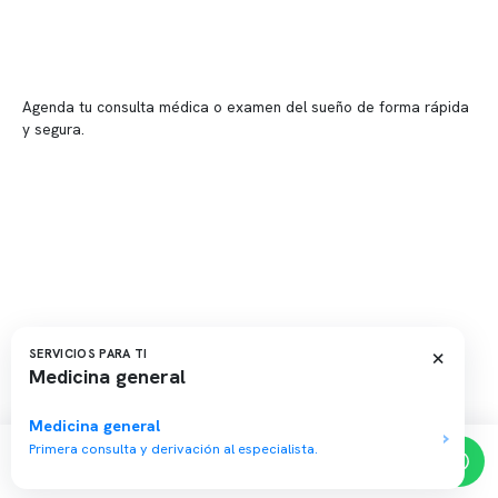
📍 Providencia: Av. Andrés Bello 2337, local 2
Reserva tu hora
Agenda tu consulta médica o examen del sueño de forma rápida
y segura.
→ Reservar ahora
Valor consulta médica
Presupuesto de exámenes
Evaluación online
×
SERVICIOS PARA TI
Medicina general
Copyright 2026 · Clínica Somno. Todos los derechos reservados.
Medicina general
Primera consulta y derivación al especialista.
Reserva de horas