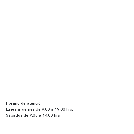
Quiénes somos
Nuestras instalaciones
Telemedicina
Convenios
Políticas de privacidad
Políticas de Clínica Somno
Contacto y atención
info@somno.cl
Sugerencias / Reclamos
Horario de atención:
Lunes a viernes de 9:00 a 19:00 hrs.
Sábados de 9:00 a 14:00 hrs.
Sucursales