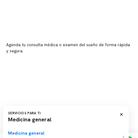
📍 Vitacura: Av. Kennedy 5488, Patio Inglés, piso -1, local 003
📍 Providencia: Av. Andrés Bello 2337, local 2
Reserva tu hora
Agenda tu consulta médica o examen del sueño de forma rápida
y segura.
→ Reservar ahora
Valor consulta médica
Presupuesto de exámenes
Evaluación online
×
SERVICIOS PARA TI
Medicina general
Copyright 2026 · Clínica Somno. Todos los derechos reservados.
Medicina general