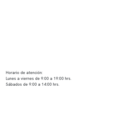
Convenios
Políticas de privacidad
Políticas de Clínica Somno
Contacto y atención
info@somno.cl
Sugerencias / Reclamos
Horario de atención:
Lunes a viernes de 9:00 a 19:00 hrs.
Sábados de 9:00 a 14:00 hrs.
Sucursales
📍 Vitacura: Av. Kennedy 5488, Patio Inglés, piso -1, local 003
📍 Providencia: Av. Andrés Bello 2337, local 2