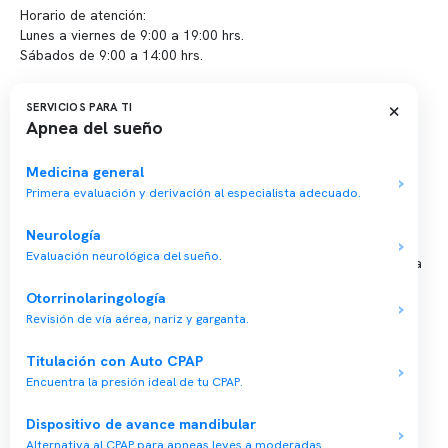
Horario de atención:
Lunes a viernes de 9:00 a 19:00 hrs.
Sábados de 9:00 a 14:00 hrs.
Sucursales
×
SERVICIOS PARA TI
Apnea del sueño
📍 Vitacura: Av. Kennedy 5488, Patio Inglés, piso -1, local 003
📍 Providencia: Av. Andrés Bello 2337, local 2
Medicina general
Primera evaluación y derivación al especialista adecuado.
Reserva tu hora
Neurología
Evaluación neurológica del sueño.
Agenda tu consulta médica o examen del sueño de forma rápida
y segura.
Otorrinolaringología
→ Reservar ahora
Revisión de vía aérea, nariz y garganta.
Valor consulta médica
Titulación con Auto CPAP
Presupuesto de exámenes
Encuentra la presión ideal de tu CPAP.
Evaluación online
Dispositivo de avance mandibular
Alternativa al CPAP para apneas leves a moderadas.