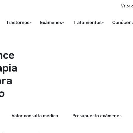
Valor 
Trastornos
Exámenes
Tratamientos
Conóceno
nce
apia
ara
o
Valor consulta médica
Presupuesto exámenes