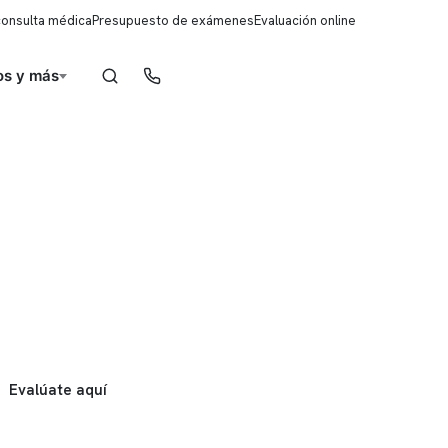
consulta médica
Presupuesto de exámenes
Evaluación online
s y más
Reserva de horas
Evalúate aquí