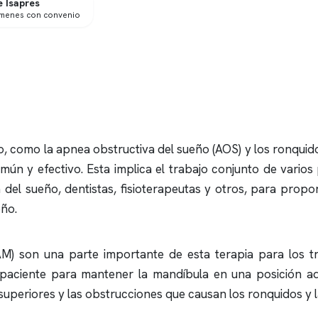
 Isapres
ámenes con convenio
ño, como la
apnea obstructiva
del sueño (AOS) y los
ronquid
n y efectivo. Esta implica el trabajo conjunto de varios
a del sueño, dentistas, fisioterapeutas y otros, para prop
eño.
M) son una parte importante de esta terapia para los tr
 paciente para mantener la mandíbula en una posición a
s superiores y las obstrucciones que causan los
ronquidos
y 