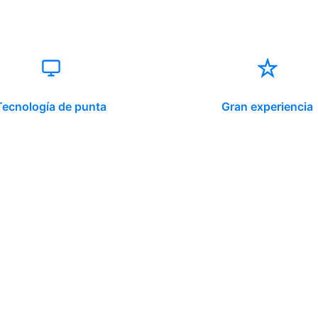
Tecnología de punta
Gran experiencia
ido corporativo
Contacto y atención
equipo clínico
info@somno.cl
 somos
Sugerencias / Reclamos