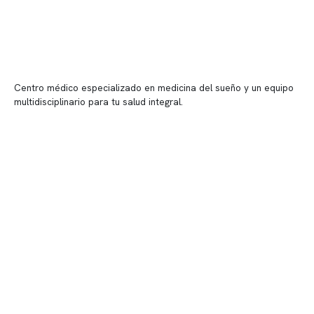
Centro médico especializado en medicina del sueño y un equipo
multidisciplinario para tu salud integral.
Contenido corporativo
Nuestro equipo clínico
Quiénes somos
Nuestras instalaciones
Telemedicina
Convenios
Políticas de privacidad