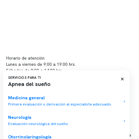
Políticas de Clínica Somno
Contacto y atención
info@somno.cl
Sugerencias / Reclamos
Horario de atención:
Lunes a viernes de 9:00 a 19:00 hrs.
Sábados de 9:00 a 14:00 hrs.
×
SERVICIOS PARA TI
Apnea del sueño
Sucursales
📍 Vitacura: Av. Kennedy 5488, Patio Inglés, piso -1, local 003
Medicina general
Primera evaluación y derivación al especialista adecuado.
📍 Providencia: Av. Andrés Bello 2337, local 2
Neurología
Reserva tu hora
Evaluación neurológica del sueño.
Agenda tu consulta médica o examen del sueño de forma rápida
Otorrinolaringología