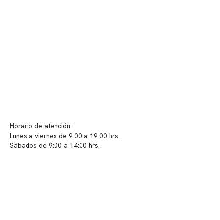
Telemedicina
Convenios
Políticas de privacidad
Políticas de Clínica Somno
Contacto y atención
info@somno.cl
Sugerencias / Reclamos
Horario de atención:
Lunes a viernes de 9:00 a 19:00 hrs.
Sábados de 9:00 a 14:00 hrs.
Sucursales
📍 Vitacura: Av. Kennedy 5488, Patio Inglés, piso -1, local 003
📍 Providencia: Av. Andrés Bello 2337, local 2