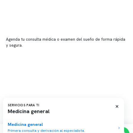
📍 Vitacura: Av. Kennedy 5488, Patio Inglés, piso -1, local 003
📍 Providencia: Av. Andrés Bello 2337, local 2
Reserva tu hora
Agenda tu consulta médica o examen del sueño de forma rápida
y segura.
→ Reservar ahora
Valor consulta médica
Presupuesto de exámenes
Evaluación online
×
SERVICIOS PARA TI
Medicina general
Copyright 2026 · Clínica Somno. Todos los derechos reservados.
Medicina general
Primera consulta y derivación al especialista.