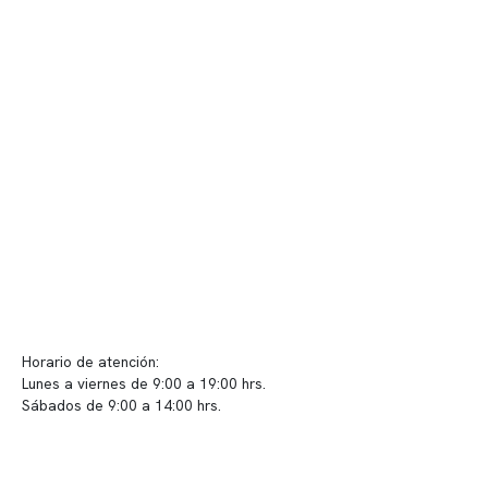
Quiénes somos
Nuestras instalaciones
Telemedicina
Convenios
Políticas de privacidad
Políticas de Clínica Somno
Contacto y atención
info@somno.cl
Sugerencias / Reclamos
Horario de atención:
Lunes a viernes de 9:00 a 19:00 hrs.
Sábados de 9:00 a 14:00 hrs.
Sucursales