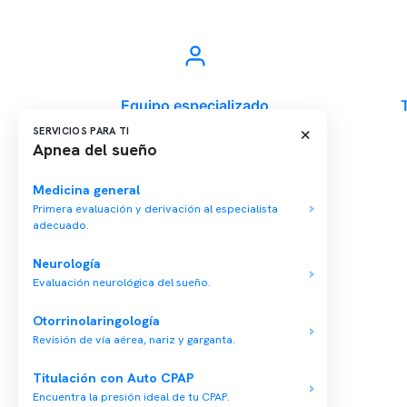
Equipo especializado
×
SERVICIOS PARA TI
Apnea del sueño
Medicina general
Última modificación: 29-11-2023
Primera evaluación y derivación al especialista
adecuado.
Neurología
Evaluación neurológica del sueño.
Conten
Otorrinolaringología
Nuestro 
Revisión de vía aérea, nariz y garganta.
Centro médico especializado en medicina
Quiénes
del sueño y un equipo multidisciplinario para
Titulación con Auto CPAP
tu salud integral.
Nuestras
Encuentra la presión ideal de tu CPAP.