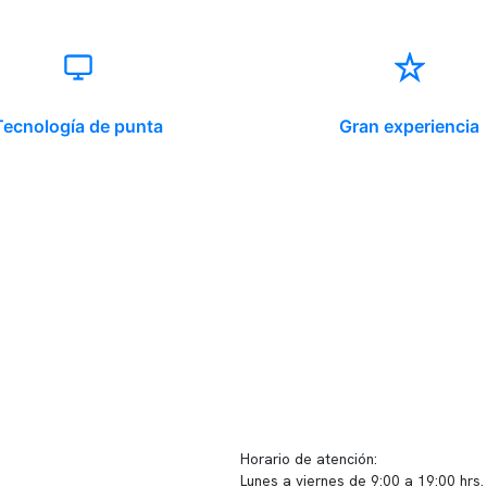
Tecnología de punta
Gran experiencia
ido corporativo
Contacto y atención
equipo clínico
info@somno.cl
 somos
Sugerencias / Reclamos
 instalaciones
Horario de atención:
Lunes a viernes de 9:00 a 19:00 hrs.