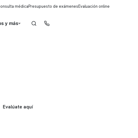
consulta médica
Presupuesto de exámenes
Evaluación online
s y más
Reserva de horas
Evalúate aquí