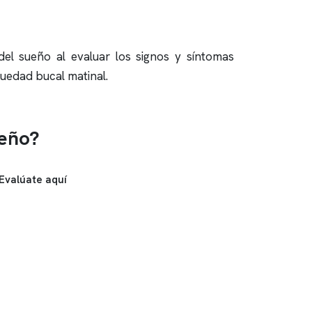
del sueño
al evaluar los signos y síntomas
uedad bucal matinal.
ueño?
Evalúate aquí