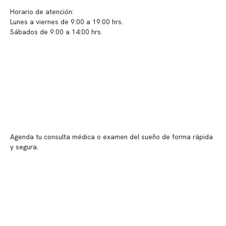
Horario de atención:
Lunes a viernes de 9:00 a 19:00 hrs.
Sábados de 9:00 a 14:00 hrs.
Sucursales
📍 Vitacura: Av. Kennedy 5488, Patio Inglés, piso -1, local 003
📍 Providencia: Av. Andrés Bello 2337, local 2
Reserva tu hora
Agenda tu consulta médica o examen del sueño de forma rápida
y segura.
→ Reservar ahora
Valor consulta médica
Presupuesto de exámenes
Evaluación online