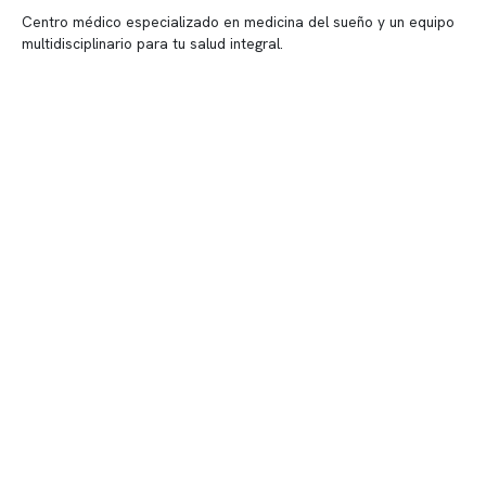
Centro médico especializado en medicina del sueño y un equipo
multidisciplinario para tu salud integral.
Contenido corporativo
Nuestro equipo clínico
Quiénes somos
Nuestras instalaciones
Telemedicina
Convenios
Políticas de privacidad
Políticas de Clínica Somno
Contacto y atención