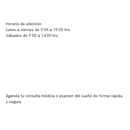
info@somno.cl
Sugerencias / Reclamos
Horario de atención:
Lunes a viernes de 9:00 a 19:00 hrs.
Sábados de 9:00 a 14:00 hrs.
Sucursales
📍 Vitacura: Av. Kennedy 5488, Patio Inglés, piso -1, local 003
📍 Providencia: Av. Andrés Bello 2337, local 2
Reserva tu hora
Agenda tu consulta médica o examen del sueño de forma rápida
y segura.
→ Reservar ahora
Valor consulta médica
Presupuesto de exámenes