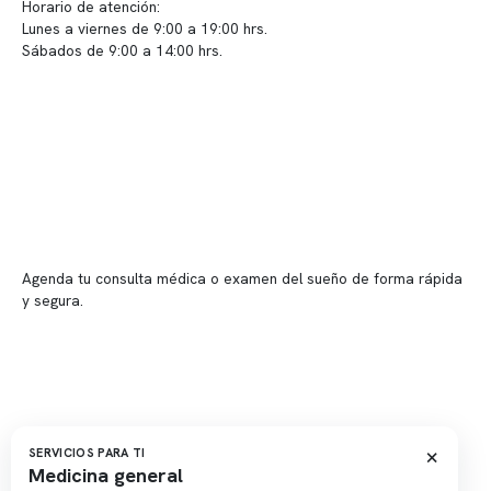
Horario de atención:
Lunes a viernes de 9:00 a 19:00 hrs.
Sábados de 9:00 a 14:00 hrs.
Sucursales
📍 Vitacura: Av. Kennedy 5488, Patio Inglés, piso -1, local 003
📍 Providencia: Av. Andrés Bello 2337, local 2
Reserva tu hora
Agenda tu consulta médica o examen del sueño de forma rápida
y segura.
→ Reservar ahora
Valor consulta médica
Presupuesto de exámenes
Evaluación online
×
SERVICIOS PARA TI
Medicina general