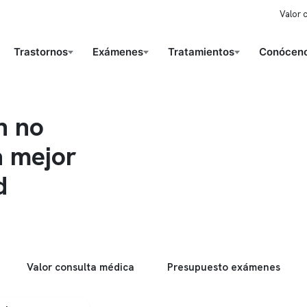
Valor 
Trastornos
Exámenes
Tratamientos
Conóceno
n no
a mejor
d
Valor consulta médica
Presupuesto exámenes