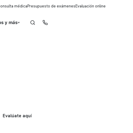
consulta médica
Presupuesto de exámenes
Evaluación online
s y más
Reserva de horas
Evalúate aquí