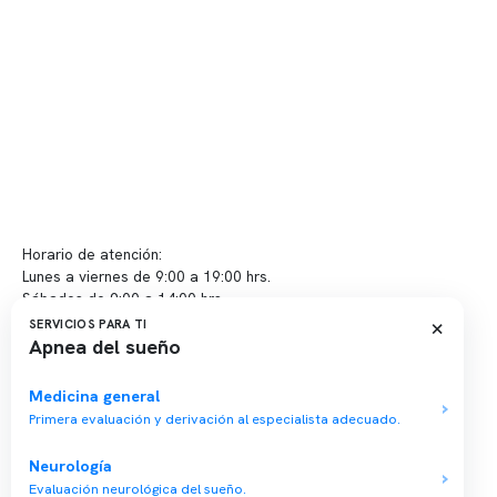
Convenios
Políticas de privacidad
Políticas de Clínica Somno
Contacto y atención
info@somno.cl
Sugerencias / Reclamos
Horario de atención:
Lunes a viernes de 9:00 a 19:00 hrs.
Sábados de 9:00 a 14:00 hrs.
×
SERVICIOS PARA TI
Apnea del sueño
Sucursales
📍 Vitacura: Av. Kennedy 5488, Patio Inglés, piso -1, local 003
Medicina general
Primera evaluación y derivación al especialista adecuado.
📍 Providencia: Av. Andrés Bello 2337, local 2
Neurología
Reserva tu hora
Evaluación neurológica del sueño.