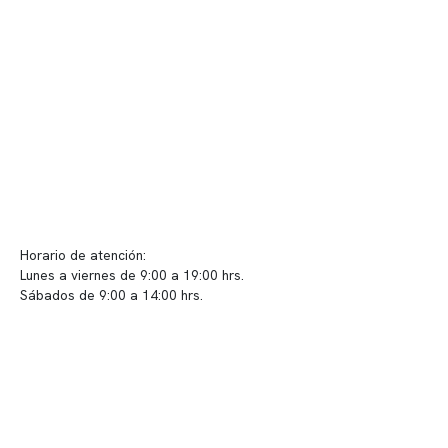
Convenios
Políticas de privacidad
Políticas de Clínica Somno
Contacto y atención
info@somno.cl
Sugerencias / Reclamos
Horario de atención:
Lunes a viernes de 9:00 a 19:00 hrs.
Sábados de 9:00 a 14:00 hrs.
Sucursales
📍 Vitacura: Av. Kennedy 5488, Patio Inglés, piso -1, local 003
📍 Providencia: Av. Andrés Bello 2337, local 2