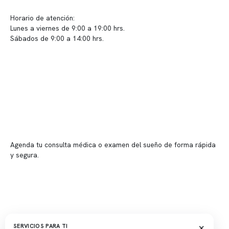
Sugerencias / Reclamos
Horario de atención:
Lunes a viernes de 9:00 a 19:00 hrs.
Sábados de 9:00 a 14:00 hrs.
Sucursales
📍 Vitacura: Av. Kennedy 5488, Patio Inglés, piso -1, local 003
📍 Providencia: Av. Andrés Bello 2337, local 2
Reserva tu hora
Agenda tu consulta médica o examen del sueño de forma rápida
y segura.
→ Reservar ahora
Valor consulta médica
Presupuesto de exámenes
Evaluación online
×
SERVICIOS PARA TI