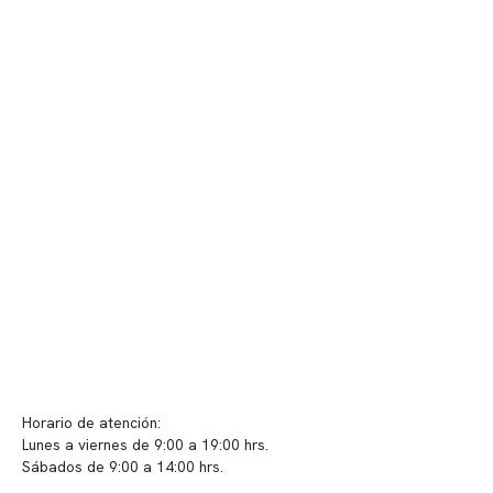
Nuestro equipo clínico
Quiénes somos
Nuestras instalaciones
Telemedicina
Convenios
Políticas de privacidad
Políticas de Clínica Somno
Contacto y atención
info@somno.cl
Sugerencias / Reclamos
Horario de atención:
Lunes a viernes de 9:00 a 19:00 hrs.
Sábados de 9:00 a 14:00 hrs.