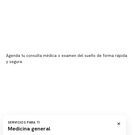
Sucursales
📍 Vitacura: Av. Kennedy 5488, Patio Inglés, piso -1, local 003
📍 Providencia: Av. Andrés Bello 2337, local 2
Reserva tu hora
Agenda tu consulta médica o examen del sueño de forma rápida
y segura.
→ Reservar ahora
Valor consulta médica
Presupuesto de exámenes
Evaluación online
×
SERVICIOS PARA TI
Medicina general
Copyright 2026 · Clínica Somno. Todos los derechos reservados.