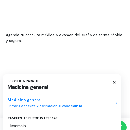
📍 Providencia: Av. Andrés Bello 2337, local 2
Reserva tu hora
Agenda tu consulta médica o examen del sueño de forma rápida
y segura.
→ Reservar ahora
Valor consulta médica
Presupuesto de exámenes
Evaluación online
×
SERVICIOS PARA TI
Medicina general
Medicina general
Primera consulta y derivación al especialista.
Copyright 2026 · Clínica Somno. Todos los derechos reservados.
TAMBIÉN TE PUEDE INTERESAR
Insomnio
Reserva de horas