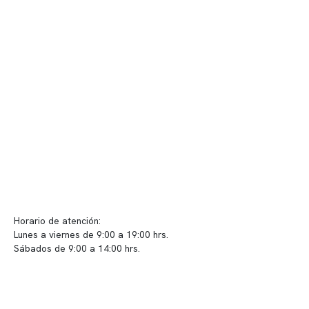
Quiénes somos
Nuestras instalaciones
Telemedicina
Convenios
Políticas de privacidad
Políticas de Clínica Somno
Contacto y atención
info@somno.cl
Sugerencias / Reclamos
Horario de atención:
Lunes a viernes de 9:00 a 19:00 hrs.
Sábados de 9:00 a 14:00 hrs.
Sucursales
📍 Vitacura: Av. Kennedy 5488, Patio Inglés, piso -1, local 003