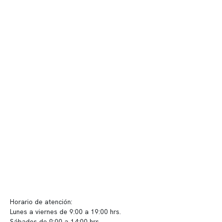
Contenido corporativo
Nuestro equipo clínico
Quiénes somos
Nuestras instalaciones
Telemedicina
Convenios
Políticas de privacidad
Políticas de Clínica Somno
Contacto y atención
info@somno.cl
Sugerencias / Reclamos
Horario de atención:
Lunes a viernes de 9:00 a 19:00 hrs.
Sábados de 9:00 a 14:00 hrs.