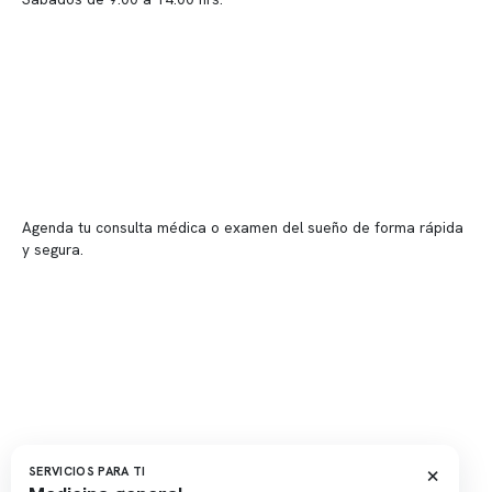
Sucursales
📍 Vitacura: Av. Kennedy 5488, Patio Inglés, piso -1, local 003
📍 Providencia: Av. Andrés Bello 2337, local 2
Reserva tu hora
Agenda tu consulta médica o examen del sueño de forma rápida
y segura.
→ Reservar ahora
Valor consulta médica
Presupuesto de exámenes
Evaluación online
×
SERVICIOS PARA TI