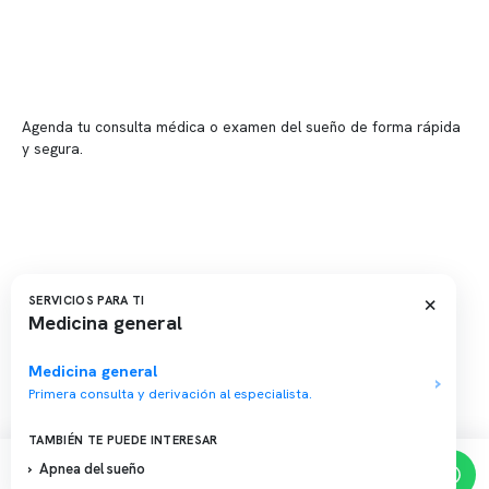
📍 Providencia: Av. Andrés Bello 2337, local 2
Reserva tu hora
Agenda tu consulta médica o examen del sueño de forma rápida
y segura.
→ Reservar ahora
Valor consulta médica
Presupuesto de exámenes
Evaluación online
×
SERVICIOS PARA TI
Medicina general
Medicina general
Primera consulta y derivación al especialista.
Copyright 2026 · Clínica Somno. Todos los derechos reservados.
TAMBIÉN TE PUEDE INTERESAR
Apnea del sueño
Reserva de horas