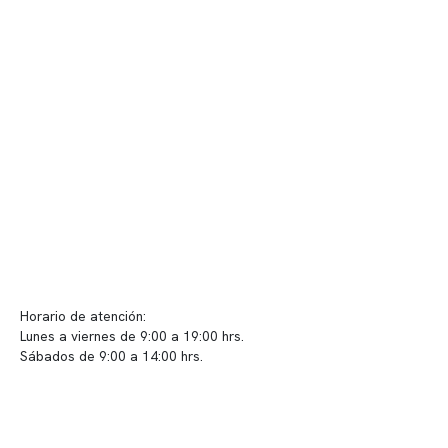
Nuestras instalaciones
Telemedicina
Convenios
Políticas de privacidad
Políticas de Clínica Somno
Contacto y atención
info@somno.cl
Sugerencias / Reclamos
Horario de atención:
Lunes a viernes de 9:00 a 19:00 hrs.
Sábados de 9:00 a 14:00 hrs.
Sucursales
📍 Vitacura: Av. Kennedy 5488, Patio Inglés, piso -1, local 003