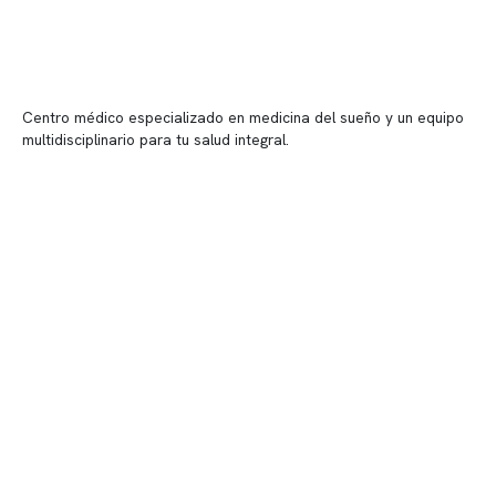
Centro médico especializado en medicina del sueño y un equipo
multidisciplinario para tu salud integral.
Contenido corporativo
Nuestro equipo clínico
Quiénes somos
Nuestras instalaciones
Telemedicina
Convenios
Políticas de privacidad