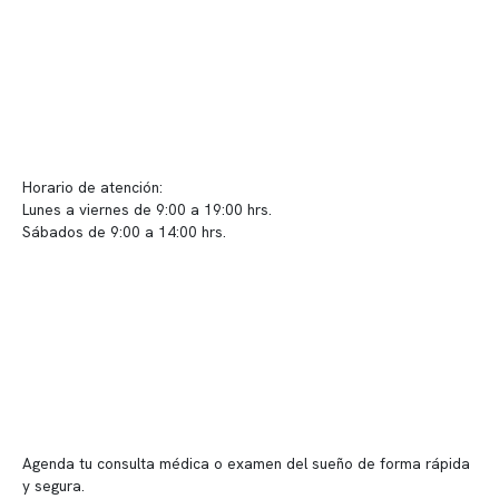
Políticas de Clínica Somno
Contacto y atención
info@somno.cl
Sugerencias / Reclamos
Horario de atención:
Lunes a viernes de 9:00 a 19:00 hrs.
Sábados de 9:00 a 14:00 hrs.
Sucursales
📍 Vitacura: Av. Kennedy 5488, Patio Inglés, piso -1, local 003
📍 Providencia: Av. Andrés Bello 2337, local 2
Reserva tu hora
Agenda tu consulta médica o examen del sueño de forma rápida
y segura.