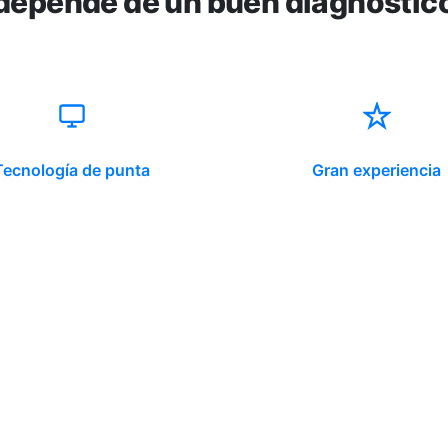
depende de un buen diagnóstic
Tecnología de punta
Gran experiencia
ido corporativo
Contacto y atención
equipo clínico
info@somno.cl
 somos
Sugerencias / Reclamos