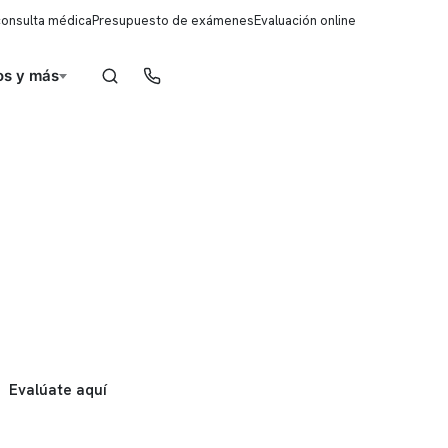
consulta médica
Presupuesto de exámenes
Evaluación online
s y más
Reserva de horas
Evalúate aquí