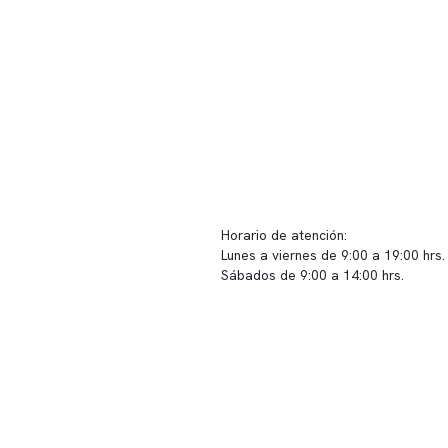
ido corporativo
Contacto y atención
equipo clínico
info@somno.cl
 somos
Sugerencias / Reclamos
 instalaciones
Horario de atención:
Lunes a viernes de 9:00 a 19:00 hrs.
icina
Sábados de 9:00 a 14:00 hrs.
os
Sucursales
s de privacidad
📍 Vitacura: Av. Kennedy 5488, Patio
s de Clínica Somno
local 003
📍 Providencia: Av. Andrés Bello 23