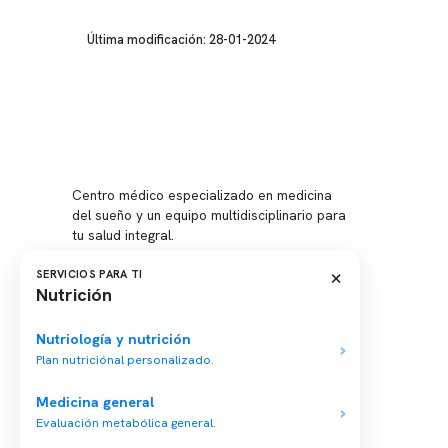
Última modificación: 28-01-2024
Conten
Nuestro 
Centro médico especializado en medicina
Quiénes
del sueño y un equipo multidisciplinario para
tu salud integral.
Nuestras
Telemed
×
SERVICIOS PARA TI
Nutrición
Conveni
Política
Nutriología y nutrición
Plan nutriciónal personalizado.
Política
Medicina general
Evaluación metabólica general.