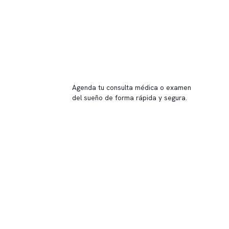
Reserva tu hora
Agenda tu consulta médica o examen
del sueño de forma rápida y segura.
→ Reservar ahora
Valor consulta médica
Presupuesto de exámenes
Evaluación online
 Inglés, piso -1,
37, local 2