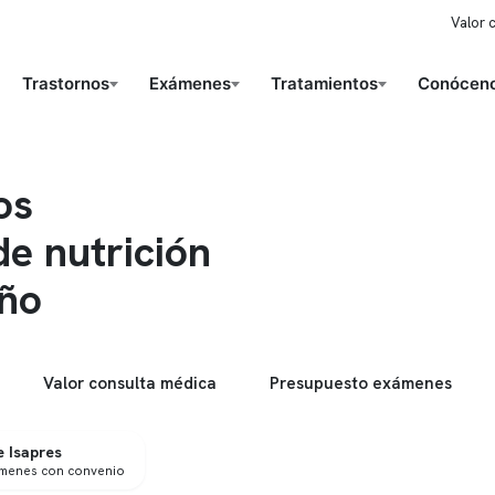
Valor 
Trastornos
Exámenes
Tratamientos
Conóceno
os
de nutrición
eño
Valor consulta médica
Presupuesto exámenes
 Isapres
ámenes con convenio