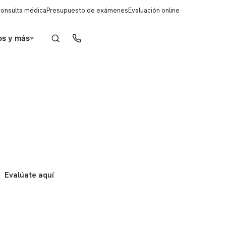
consulta médica
Presupuesto de exámenes
Evaluación online
s y más
Reserva de horas
Evalúate aquí