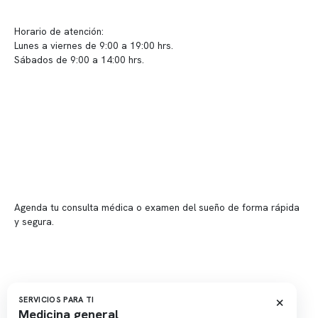
Sugerencias / Reclamos
Horario de atención:
Lunes a viernes de 9:00 a 19:00 hrs.
Sábados de 9:00 a 14:00 hrs.
Sucursales
📍 Vitacura: Av. Kennedy 5488, Patio Inglés, piso -1, local 003
📍 Providencia: Av. Andrés Bello 2337, local 2
Reserva tu hora
Agenda tu consulta médica o examen del sueño de forma rápida
y segura.
→ Reservar ahora
Valor consulta médica
Presupuesto de exámenes
×
SERVICIOS PARA TI
Evaluación online
Medicina general