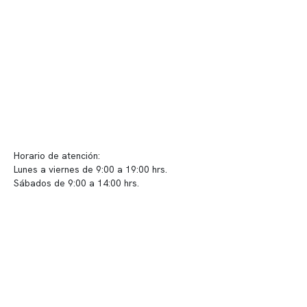
Convenios
Políticas de privacidad
Políticas de Clínica Somno
Contacto y atención
info@somno.cl
Sugerencias / Reclamos
Horario de atención:
Lunes a viernes de 9:00 a 19:00 hrs.
Sábados de 9:00 a 14:00 hrs.
Sucursales
📍 Vitacura: Av. Kennedy 5488, Patio Inglés, piso -1, local 003
📍 Providencia: Av. Andrés Bello 2337, local 2
Reserva tu hora