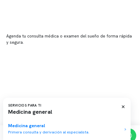
📍 Providencia: Av. Andrés Bello 2337, local 2
Reserva tu hora
Agenda tu consulta médica o examen del sueño de forma rápida
y segura.
→ Reservar ahora
Valor consulta médica
Presupuesto de exámenes
Evaluación online
×
SERVICIOS PARA TI
Medicina general
Copyright 2026 · Clínica Somno. Todos los derechos reservados.
Medicina general
Primera consulta y derivación al especialista.
Reserva de horas