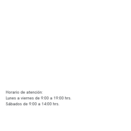
Nuestras instalaciones
Telemedicina
Convenios
Políticas de privacidad
Políticas de Clínica Somno
Contacto y atención
info@somno.cl
Sugerencias / Reclamos
Horario de atención:
Lunes a viernes de 9:00 a 19:00 hrs.
Sábados de 9:00 a 14:00 hrs.
Sucursales
📍 Vitacura: Av. Kennedy 5488, Patio Inglés, piso -1, local 003