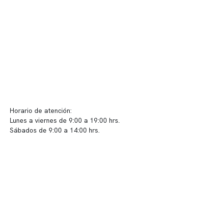
Convenios
Políticas de privacidad
Políticas de Clínica Somno
Contacto y atención
info@somno.cl
Sugerencias / Reclamos
Horario de atención:
Lunes a viernes de 9:00 a 19:00 hrs.
Sábados de 9:00 a 14:00 hrs.
Sucursales
📍 Vitacura: Av. Kennedy 5488, Patio Inglés, piso -1, local 003
📍 Providencia: Av. Andrés Bello 2337, local 2
Reserva tu hora