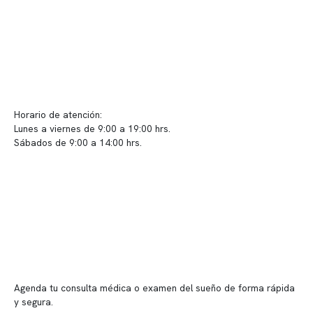
Políticas de Clínica Somno
Contacto y atención
info@somno.cl
Sugerencias / Reclamos
Horario de atención:
Lunes a viernes de 9:00 a 19:00 hrs.
Sábados de 9:00 a 14:00 hrs.
Sucursales
📍 Vitacura: Av. Kennedy 5488, Patio Inglés, piso -1, local 003
📍 Providencia: Av. Andrés Bello 2337, local 2
Reserva tu hora
Agenda tu consulta médica o examen del sueño de forma rápida
y segura.