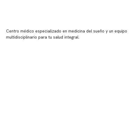
Centro médico especializado en medicina del sueño y un equipo
multidisciplinario para tu salud integral.
Contenido corporativo
Nuestro equipo clínico
Quiénes somos
Nuestras instalaciones
Telemedicina
Convenios
Políticas de privacidad