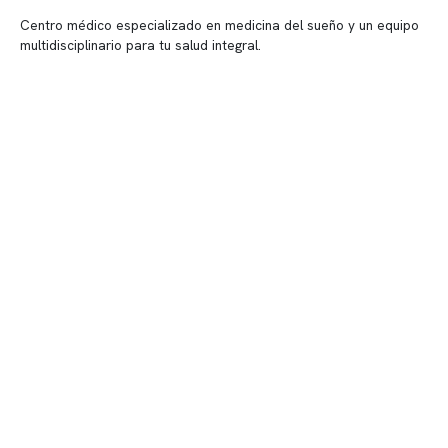
Centro médico especializado en medicina del sueño y un equipo
multidisciplinario para tu salud integral.
Contenido corporativo
Nuestro equipo clínico
Quiénes somos
Nuestras instalaciones
Telemedicina
Convenios
Políticas de privacidad
Políticas de Clínica Somno
Contacto y atención