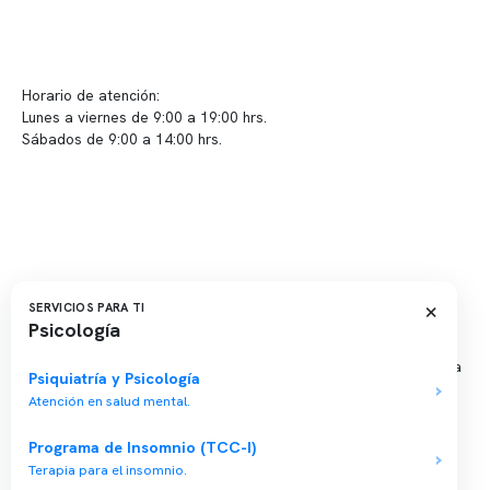
info@somno.cl
Sugerencias / Reclamos
Horario de atención:
Lunes a viernes de 9:00 a 19:00 hrs.
Sábados de 9:00 a 14:00 hrs.
Sucursales
📍 Vitacura: Av. Kennedy 5488, Patio Inglés, piso -1, local 003
📍 Providencia: Av. Andrés Bello 2337, local 2
×
SERVICIOS PARA TI
Reserva tu hora
Psicología
Agenda tu consulta médica o examen del sueño de forma rápida
Psiquiatría y Psicología
y segura.
Atención en salud mental.
→ Reservar ahora
Programa de Insomnio (TCC-I)
Valor consulta médica
Terapia para el insomnio.