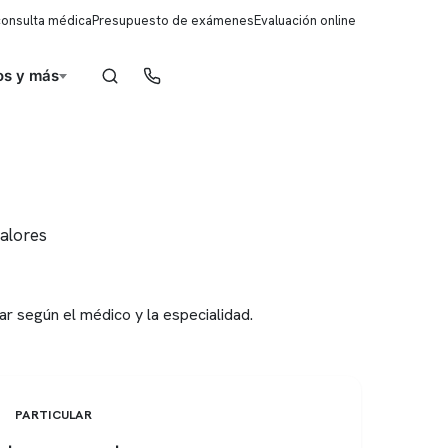
consulta médica
Presupuesto de exámenes
Evaluación online
s y más
Reserva de horas
alores
ar según el médico y la especialidad.
PARTICULAR