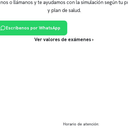
nos o llámanos y te ayudamos con la simulación según tu p
y plan de salud.
Escríbenos por WhatsApp
Llámanos: 2 2902 3008
Ver valores de exámenes ›
ido corporativo
Contacto y atención
equipo clínico
info@somno.cl
 somos
Sugerencias / Reclamos
 instalaciones
Horario de atención: