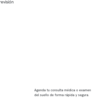
revisión
Reserva tu hora
Agenda tu consulta médica o examen
del sueño de forma rápida y segura.
→ Reservar ahora