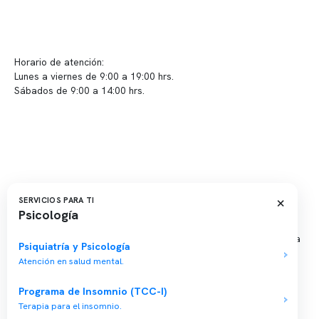
info@somno.cl
Sugerencias / Reclamos
Horario de atención:
Lunes a viernes de 9:00 a 19:00 hrs.
Sábados de 9:00 a 14:00 hrs.
Sucursales
📍 Vitacura: Av. Kennedy 5488, Patio Inglés, piso -1, local 003
📍 Providencia: Av. Andrés Bello 2337, local 2
×
SERVICIOS PARA TI
Reserva tu hora
Psicología
Agenda tu consulta médica o examen del sueño de forma rápida
Psiquiatría y Psicología
y segura.
Atención en salud mental.
→ Reservar ahora
Programa de Insomnio (TCC-I)
Valor consulta médica
Terapia para el insomnio.