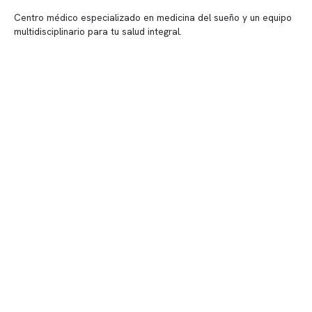
Centro médico especializado en medicina del sueño y un equipo
multidisciplinario para tu salud integral.
Contenido corporativo
Nuestro equipo clínico
Quiénes somos
Nuestras instalaciones
Telemedicina
Convenios
Políticas de privacidad
Políticas de Clínica Somno
Contacto y atención