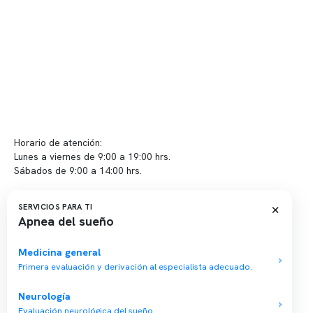
Políticas de privacidad
Políticas de Clínica Somno
Contacto y atención
info@somno.cl
Sugerencias / Reclamos
Horario de atención:
Lunes a viernes de 9:00 a 19:00 hrs.
Sábados de 9:00 a 14:00 hrs.
Sucursales
×
SERVICIOS PARA TI
Apnea del sueño
📍 Vitacura: Av. Kennedy 5488, Patio Inglés, piso -1, local 003
📍 Providencia: Av. Andrés Bello 2337, local 2
Medicina general
Primera evaluación y derivación al especialista adecuado.
Reserva tu hora
Neurología
Evaluación neurológica del sueño.