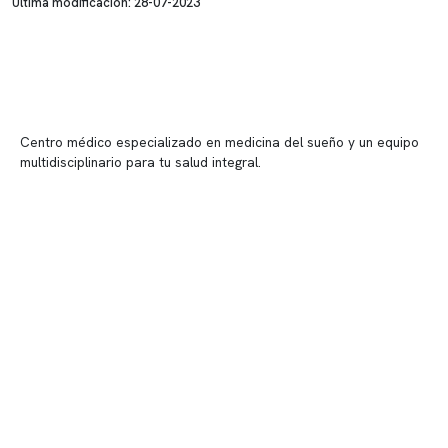
Última modificación: 28-07-2023
Centro médico especializado en medicina del sueño y un equipo
multidisciplinario para tu salud integral.
Contenido corporativo
Nuestro equipo clínico
Quiénes somos
Nuestras instalaciones
Telemedicina
Convenios