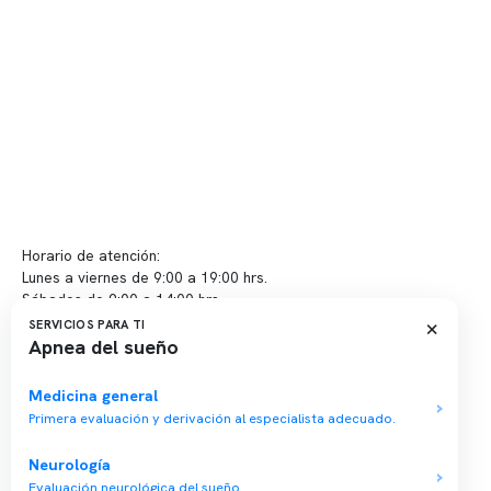
Convenios
Políticas de privacidad
Políticas de Clínica Somno
Contacto y atención
info@somno.cl
Sugerencias / Reclamos
Horario de atención:
Lunes a viernes de 9:00 a 19:00 hrs.
Sábados de 9:00 a 14:00 hrs.
×
SERVICIOS PARA TI
Apnea del sueño
Sucursales
📍 Vitacura: Av. Kennedy 5488, Patio Inglés, piso -1, local 003
Medicina general
Primera evaluación y derivación al especialista adecuado.
📍 Providencia: Av. Andrés Bello 2337, local 2
Neurología
Reserva tu hora
Evaluación neurológica del sueño.