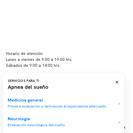
Políticas de Clínica Somno
Contacto y atención
info@somno.cl
Sugerencias / Reclamos
Horario de atención:
Lunes a viernes de 9:00 a 19:00 hrs.
Sábados de 9:00 a 14:00 hrs.
Sucursales
×
SERVICIOS PARA TI
Apnea del sueño
📍 Vitacura: Av. Kennedy 5488, Patio Inglés, piso -1, local 003
📍 Providencia: Av. Andrés Bello 2337, local 2
Medicina general
Primera evaluación y derivación al especialista adecuado.
Reserva tu hora
Neurología
Evaluación neurológica del sueño.
Agenda tu consulta médica o examen del sueño de forma rápida