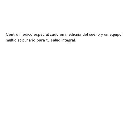
Centro médico especializado en medicina del sueño y un equipo
multidisciplinario para tu salud integral.
Contenido corporativo
Nuestro equipo clínico
Quiénes somos
Nuestras instalaciones
Telemedicina
Convenios
Políticas de privacidad