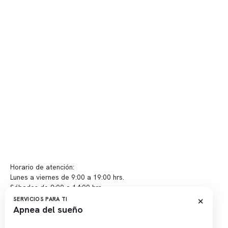
Quiénes somos
Nuestras instalaciones
Telemedicina
Convenios
Políticas de privacidad
Políticas de Clínica Somno
Contacto y atención
info@somno.cl
Sugerencias / Reclamos
Horario de atención:
Lunes a viernes de 9:00 a 19:00 hrs.
Sábados de 9:00 a 14:00 hrs.
×
SERVICIOS PARA TI
Apnea del sueño
Sucursales