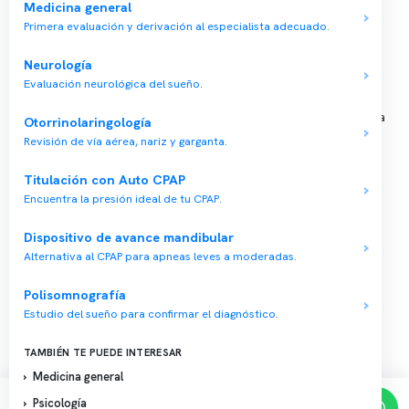
📍 Vitacura: Av. Kennedy 5488, Patio Inglés, piso -1, local 003
Medicina general
Primera evaluación y derivación al especialista adecuado.
📍 Providencia: Av. Andrés Bello 2337, local 2
Neurología
Reserva tu hora
Evaluación neurológica del sueño.
Agenda tu consulta médica o examen del sueño de forma rápida
Otorrinolaringología
y segura.
Revisión de vía aérea, nariz y garganta.
→ Reservar ahora
Titulación con Auto CPAP
Valor consulta médica
Encuentra la presión ideal de tu CPAP.
Presupuesto de exámenes
Dispositivo de avance mandibular
Evaluación online
Alternativa al CPAP para apneas leves a moderadas.
Polisomnografía
Estudio del sueño para confirmar el diagnóstico.
Copyright 2026 · Clínica Somno. Todos los derechos reservados.
TAMBIÉN TE PUEDE INTERESAR
Medicina general
Psicología
Reserva de horas