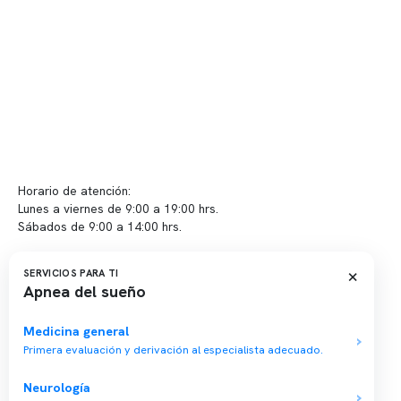
Políticas de privacidad
Políticas de Clínica Somno
Contacto y atención
info@somno.cl
Sugerencias / Reclamos
Horario de atención:
Lunes a viernes de 9:00 a 19:00 hrs.
Sábados de 9:00 a 14:00 hrs.
Sucursales
×
SERVICIOS PARA TI
Apnea del sueño
📍 Vitacura: Av. Kennedy 5488, Patio Inglés, piso -1, local 003
📍 Providencia: Av. Andrés Bello 2337, local 2
Medicina general
Primera evaluación y derivación al especialista adecuado.
Reserva tu hora
Neurología