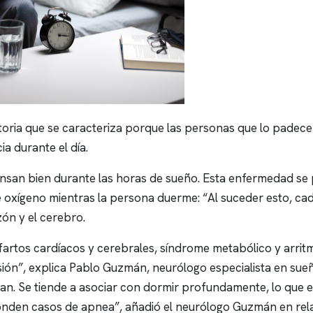
toria que se caracteriza porque las personas que lo pade
a durante el día.
san bien durante las horas de sueño. Esta enfermedad se p
 de oxígeno mientras la persona duerme: “Al suceder esto, ca
zón y el cerebro.
artos cardíacos y cerebrales, síndrome metabólico y arrit
ión”, explica Pablo Guzmán, neurólogo especialista en sue
n. Se tiende a asociar con dormir profundamente, lo que es
conden casos de
apnea
”, añadió el neurólogo Guzmán en rel