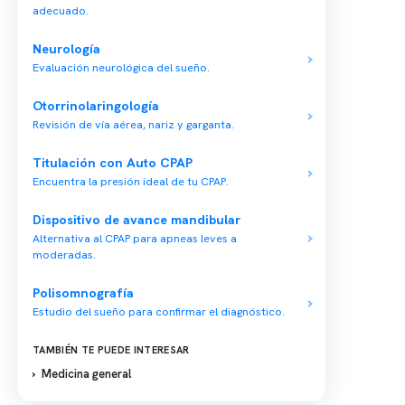
adecuado.
Neurología
Conten
Evaluación neurológica del sueño.
Nuestro 
Otorrinolaringología
Centro médico especializado en medicina
Quiénes
del sueño y un equipo multidisciplinario para
Revisión de vía aérea, nariz y garganta.
tu salud integral.
Nuestras
Titulación con Auto CPAP
Telemed
Encuentra la presión ideal de tu CPAP.
Conveni
Dispositivo de avance mandibular
Política
Alternativa al CPAP para apneas leves a
moderadas.
Política
Polisomnografía
Estudio del sueño para confirmar el diagnóstico.
TAMBIÉN TE PUEDE INTERESAR
Medicina general