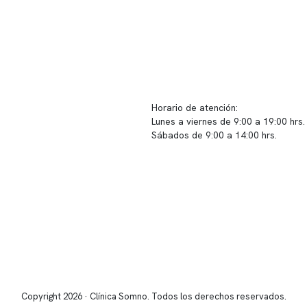
ido corporativo
Contacto y atención
equipo clínico
info@somno.cl
 somos
Sugerencias / Reclamos
 instalaciones
Horario de atención:
Lunes a viernes de 9:00 a 19:00 hrs.
icina
Sábados de 9:00 a 14:00 hrs.
os
Sucursales
s de privacidad
📍 Vitacura: Av. Kennedy 5488, Patio
s de Clínica Somno
local 003
📍 Providencia: Av. Andrés Bello 23
Copyright 2026 · Clínica Somno. Todos los derechos reservados.