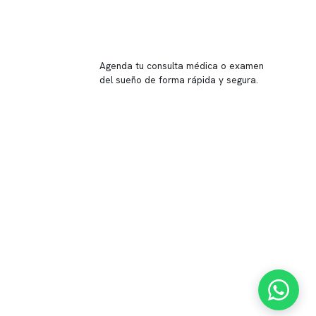
Reserva tu hora
Agenda tu consulta médica o examen
del sueño de forma rápida y segura.
→ Reservar ahora
Valor consulta médica
Presupuesto de exámenes
Evaluación online
 Inglés, piso -1,
37, local 2