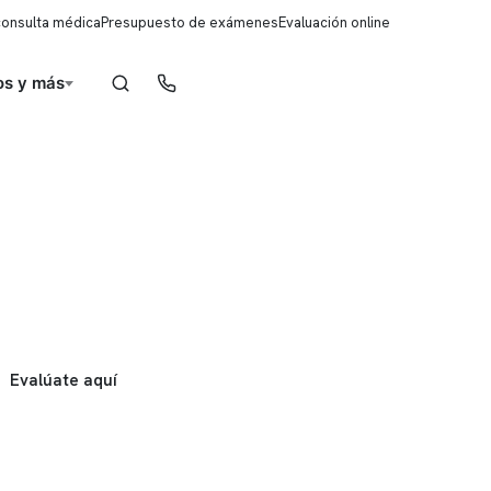
consulta médica
Presupuesto de exámenes
Evaluación online
s y más
Reserva de horas
Evalúate aquí