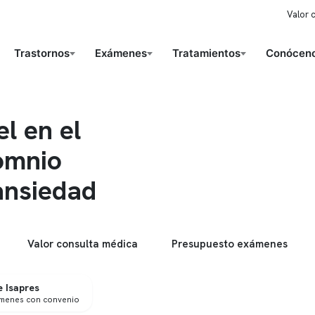
Valor 
Trastornos
Exámenes
Tratamientos
Conóceno
el en el
omnio
ansiedad
Valor consulta médica
Presupuesto exámenes
 Isapres
ámenes con convenio