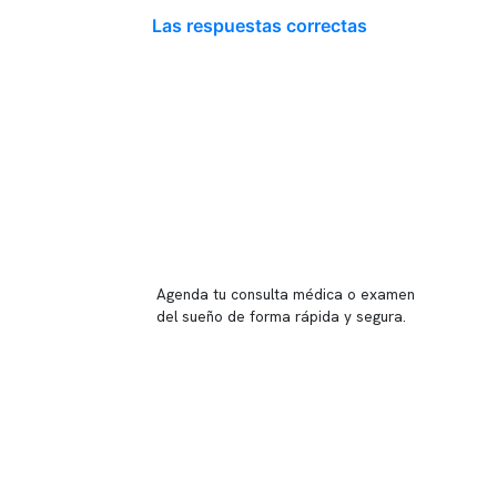
Las respuestas correctas
Reserva tu hora
Agenda tu consulta médica o examen
del sueño de forma rápida y segura.
→ Reservar ahora
Valor consulta médica
Presupuesto de exámenes
Evaluación online