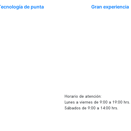
Tecnología de punta
Gran experiencia
ido corporativo
Contacto y atención
equipo clínico
info@somno.cl
 somos
Sugerencias / Reclamos
 instalaciones
Horario de atención:
Lunes a viernes de 9:00 a 19:00 hrs.
icina
Sábados de 9:00 a 14:00 hrs.
os
Sucursales
s de privacidad