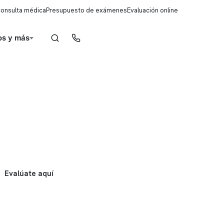
consulta médica
Presupuesto de exámenes
Evaluación online
s y más
Reserva de horas
Evalúate aquí