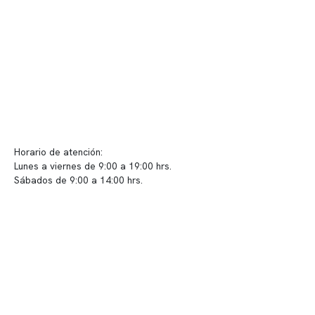
Políticas de privacidad
Políticas de Clínica Somno
Contacto y atención
info@somno.cl
Sugerencias / Reclamos
Horario de atención:
Lunes a viernes de 9:00 a 19:00 hrs.
Sábados de 9:00 a 14:00 hrs.
Sucursales
📍 Vitacura: Av. Kennedy 5488, Patio Inglés, piso -1, local 003
📍 Providencia: Av. Andrés Bello 2337, local 2
Reserva tu hora