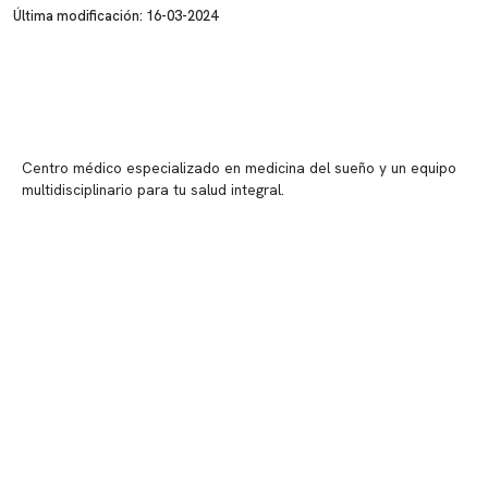
Última modificación: 16-03-2024
Centro médico especializado en medicina del sueño y un equipo
multidisciplinario para tu salud integral.
Contenido corporativo
Nuestro equipo clínico
Quiénes somos
Nuestras instalaciones
Telemedicina
Convenios