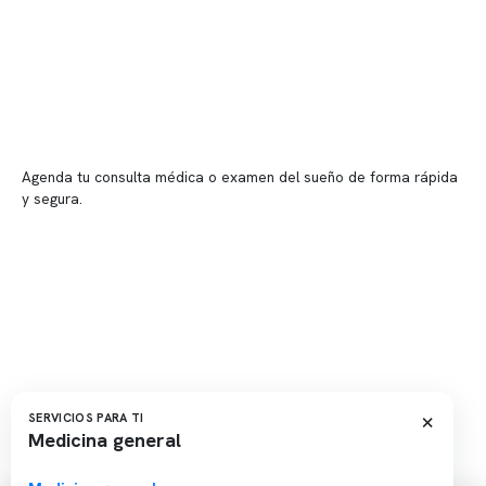
📍 Vitacura: Av. Kennedy 5488, Patio Inglés, piso -1, local 003
📍 Providencia: Av. Andrés Bello 2337, local 2
Reserva tu hora
Agenda tu consulta médica o examen del sueño de forma rápida
y segura.
→ Reservar ahora
Valor consulta médica
Presupuesto de exámenes
Evaluación online
×
SERVICIOS PARA TI
Medicina general
Copyright 2026 · Clínica Somno. Todos los derechos reservados.