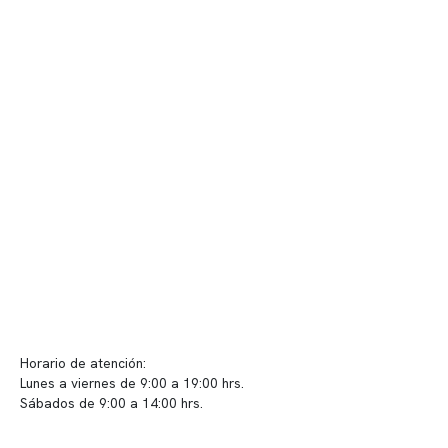
Nuestro equipo clínico
Quiénes somos
Nuestras instalaciones
Telemedicina
Convenios
Políticas de privacidad
Políticas de Clínica Somno
Contacto y atención
info@somno.cl
Sugerencias / Reclamos
Horario de atención:
Lunes a viernes de 9:00 a 19:00 hrs.
Sábados de 9:00 a 14:00 hrs.
Sucursales