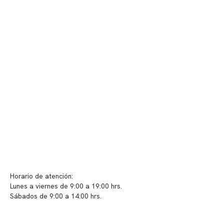
Nuestro equipo clínico
Quiénes somos
Nuestras instalaciones
Telemedicina
Convenios
Políticas de privacidad
Políticas de Clínica Somno
Contacto y atención
info@somno.cl
Sugerencias / Reclamos
Horario de atención:
Lunes a viernes de 9:00 a 19:00 hrs.
Sábados de 9:00 a 14:00 hrs.
Sucursales