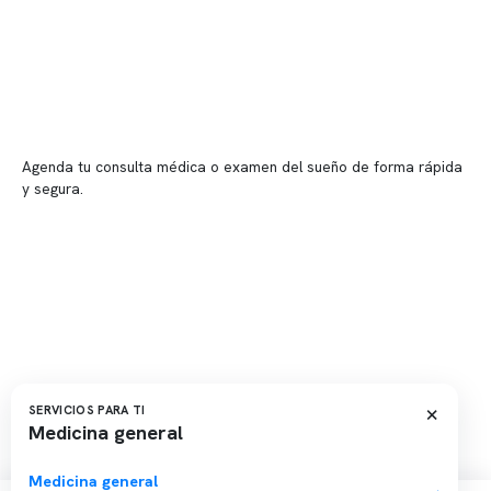
📍 Vitacura: Av. Kennedy 5488, Patio Inglés, piso -1, local 003
📍 Providencia: Av. Andrés Bello 2337, local 2
Reserva tu hora
Agenda tu consulta médica o examen del sueño de forma rápida
y segura.
→ Reservar ahora
Valor consulta médica
Presupuesto de exámenes
Evaluación online
×
SERVICIOS PARA TI
Medicina general
Copyright 2026 · Clínica Somno. Todos los derechos reservados.
Medicina general